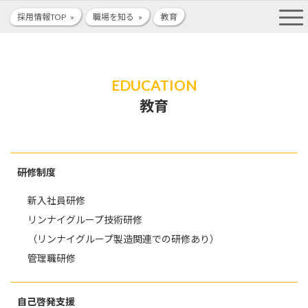
コ
ナ
採用情報TOP
職場を知る
教育
ン
ビ
テ
ゲ
ン
ー
ツ
シ
へ
ョ
EDUCATION
ス
ン
キ
に
教育
ッ
移
プ
動
研修制度
新入社員研修
リンナイグループ技術研修
（リンナイグループ製造関連での研修あり）
管理職研修
自己啓発支援