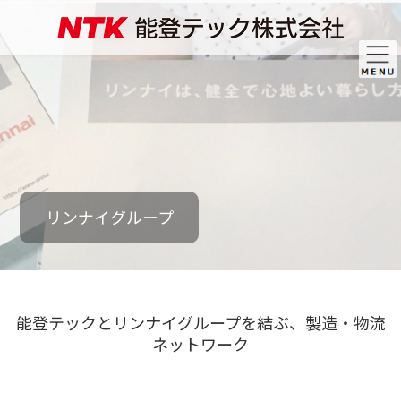
コ
ナ
ン
ビ
テ
ゲ
ン
ー
ツ
シ
へ
ョ
ス
ン
キ
に
ッ
移
プ
動
リンナイグループ
能登テックとリンナイグループを結ぶ、製造・物流
ネットワーク