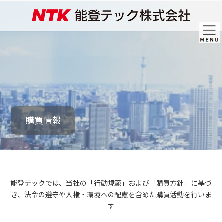
コ
ナ
ン
ビ
テ
ゲ
ン
ー
ツ
シ
へ
ョ
ス
ン
キ
に
ッ
移
プ
動
購買情報
能登テックでは、当社の「行動規範」および「購買方針」に基づ
き、
法令の遵守や人権・環境への配慮を含めた購買活動を行いま
す