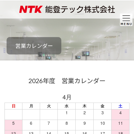
コ
ナ
ン
ビ
テ
ゲ
ン
ー
ツ
シ
へ
ョ
ス
ン
キ
に
営業カレンダー
ッ
移
プ
動
2026年度 営業カレンダー
日
月
火
水
木
金
土
1
2
3
4
5
6
7
8
9
10
11
12
13
14
15
16
17
18