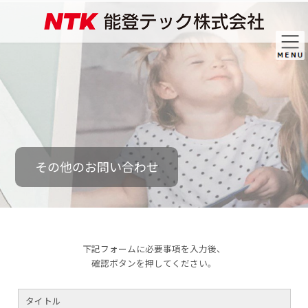
コ
ナ
ン
ビ
テ
ゲ
ン
ー
ツ
シ
へ
ョ
ス
ン
キ
に
ッ
移
プ
動
その他のお問い合わせ
下記フォームに必要事項を入力後、
確認ボタンを押してください。
タイトル