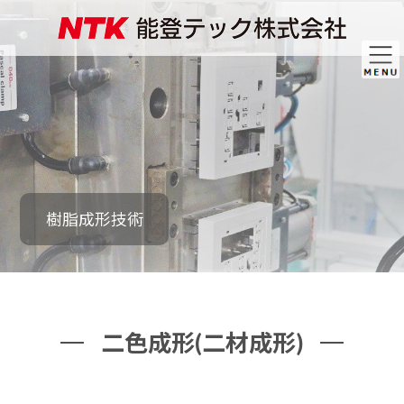
コ
ナ
ン
ビ
テ
ゲ
ン
ー
ツ
シ
へ
ョ
ス
ン
キ
に
ッ
移
プ
動
樹脂成形技術
二色成形(二材成形)