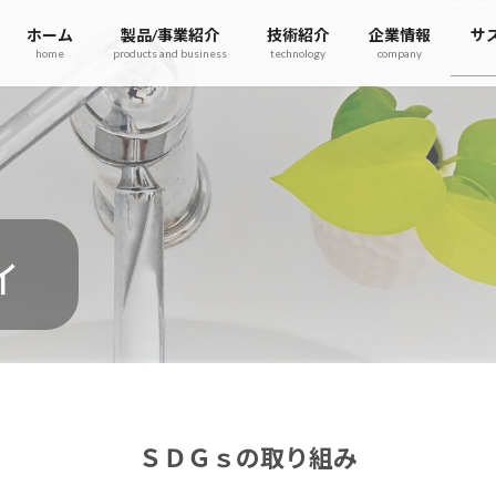
ホーム
製品/事業紹介
技術紹介
企業情報
サ
home
products and business
technology
company
ィ
ＳＤＧｓの取り組み