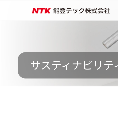
コ
ナ
ン
ビ
テ
ゲ
ン
ー
ツ
シ
へ
ョ
ス
ン
キ
に
ッ
移
プ
動
サスティナビリテ