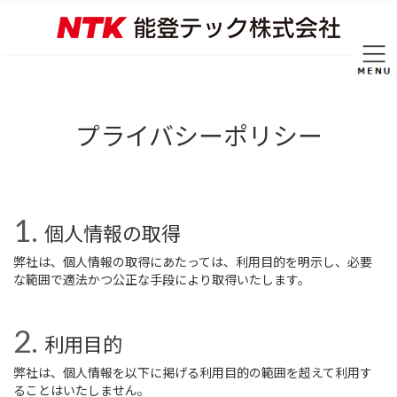
コ
ナ
ン
ビ
テ
ゲ
ン
ー
ツ
シ
へ
ョ
ス
ン
プライバシーポリシー
キ
に
ッ
移
プ
動
個人情報の取得
弊社は、個人情報の取得にあたっては、利用目的を明示し、必要
な範囲で適法かつ公正な手段により取得いたします。
利用目的
弊社は、個人情報を以下に掲げる利用目的の範囲を超えて利用す
ることはいたしません。