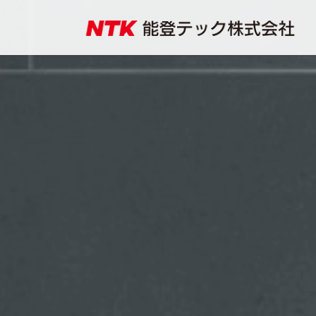
コ
ナ
ン
ビ
テ
ゲ
ン
ー
ツ
シ
へ
ョ
ス
ン
キ
に
ッ
移
プ
動