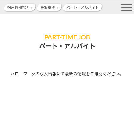
コ
ナ
採用情報TOP
募集要項
パート・アルバイト
ン
ビ
テ
ゲ
ン
ー
ツ
シ
へ
ョ
PART-TIME JOB
ス
ン
キ
に
パート・アルバイト
ッ
移
プ
動
ハローワークの求人情報にて最新の情報をご確認ください。