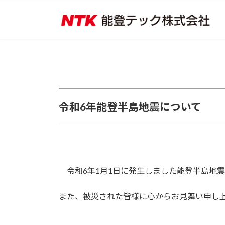
コ
ナ
ン
ビ
テ
ゲ
ン
ー
ツ
シ
へ
ョ
ス
ン
キ
に
ッ
移
令和6年能登半島地震について
プ
動
令和6年1月1日に発生しました能登半島地
また、被災された皆様に心からお見舞い申し