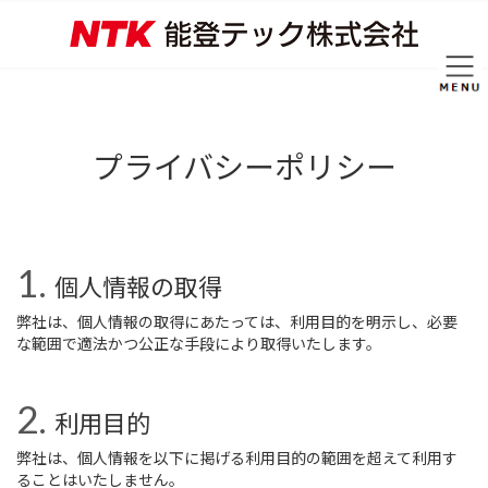
コ
ナ
ン
ビ
テ
ゲ
ン
ー
ツ
シ
へ
ョ
ス
ン
プライバシーポリシー
キ
に
ッ
移
プ
動
個人情報の取得
弊社は、個人情報の取得にあたっては、利用目的を明示し、必要
な範囲で適法かつ公正な手段により取得いたします。
利用目的
弊社は、個人情報を以下に掲げる利用目的の範囲を超えて利用す
ることはいたしません。